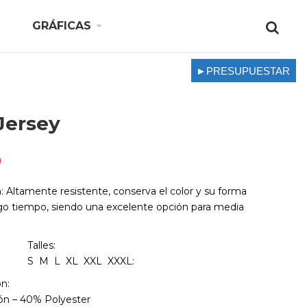
GRÁFICAS
►PRESUPUESTAR
Jersey
0
n:
Altamente resistente, conserva el color y su forma
rgo tiempo, siendo una excelente opción para media
Talles:
S M L XL XXL XXXL:
n:
n – 40% Polyester