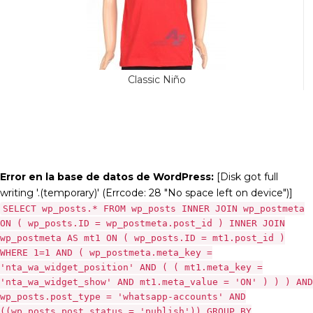
Classic Niño
Error en la base de datos de WordPress:
[Disk got full
writing '.(temporary)' (Errcode: 28 "No space left on device")]
SELECT wp_posts.* FROM wp_posts INNER JOIN wp_postmeta
ON ( wp_posts.ID = wp_postmeta.post_id ) INNER JOIN
wp_postmeta AS mt1 ON ( wp_posts.ID = mt1.post_id )
WHERE 1=1 AND ( wp_postmeta.meta_key =
'nta_wa_widget_position' AND ( ( mt1.meta_key =
'nta_wa_widget_show' AND mt1.meta_value = 'ON' ) ) ) AND
wp_posts.post_type = 'whatsapp-accounts' AND
((wp_posts.post_status = 'publish')) GROUP BY