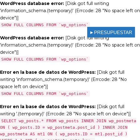
WordPress database error:
[Disk got full writing
'information_schema.(temporary)' (Errcode: 28 "No space left on
device")]
SHOW FULL COLUMNS FROM `wp_options`
►PRESUPUESTAR
WordPress database error:
[Disk got full writing
'information_schema.(temporary)' (Errcode: 28 "No space left on
device")]
SHOW FULL COLUMNS FROM `wp_options`
Error en la base de datos de WordPress:
[Disk got full
writing 'information_schema.(temporary)' (Errcode: 28 "No
space left on device")]
SHOW FULL COLUMNS FROM `wp_options`
Error en la base de datos de WordPress:
[Disk got full
writing '.(temporary)' (Errcode: 28 "No space left on device")]
SELECT wp_posts.* FROM wp_posts INNER JOIN wp_postmeta
ON ( wp_posts.ID = wp_postmeta.post_id ) INNER JOIN
wp_postmeta AS mt1 ON ( wp_posts.ID = mt1.post_id )