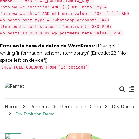
WHERE 1=1 AND ( wp_postmeta.meta_key =
'nta_wa_wc_position' AND ( ( mt1.meta_key =
'nta_wa_wc_show' AND mt1.meta_value = 'ON' ) ) ) AND
wp_posts.post_type = 'whatsapp-accounts' AND
((wp_posts.post_status = 'publish')) GROUP BY
wp_posts.ID ORDER BY wp_postmeta.meta_value+0 ASC
Error en la base de datos de WordPress:
[Disk got full
writing 'information_schema.(temporary)' (Errcode: 28 "No
space left on device")]
SHOW FULL COLUMNS FROM `wp_options`
Home
Remeras
Remeras de Dama
Dry Dama
Dry Evolution Dama