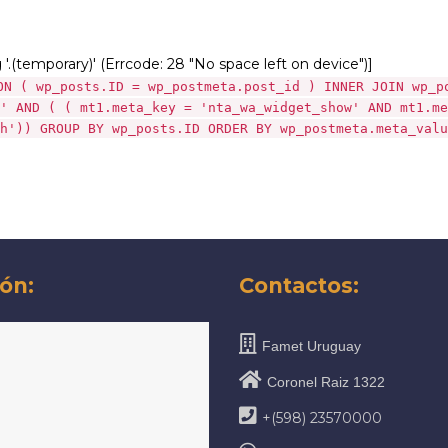
g '.(temporary)' (Errcode: 28 "No space left on device")]
ON ( wp_posts.ID = wp_postmeta.post_id ) INNER JOIN wp_p
' AND ( ( mt1.meta_key = 'nta_wa_widget_show' AND mt1.me
h')) GROUP BY wp_posts.ID ORDER BY wp_postmeta.meta_valu
ón:
Contactos:
Famet Uruguay
Coronel Raiz 1322
+(598) 23570000