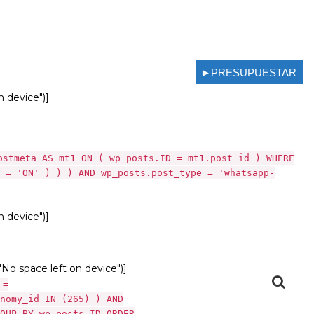
►PRESUPUESTAR
n device")]
ostmeta AS mt1 ON ( wp_posts.ID = mt1.post_id ) WHERE
 = 'ON' ) ) ) AND wp_posts.post_type = 'whatsapp-
n device")]
 "No space left on device")]
 =
nomy_id IN (265) ) AND
OUP BY wp_posts.ID ORDER