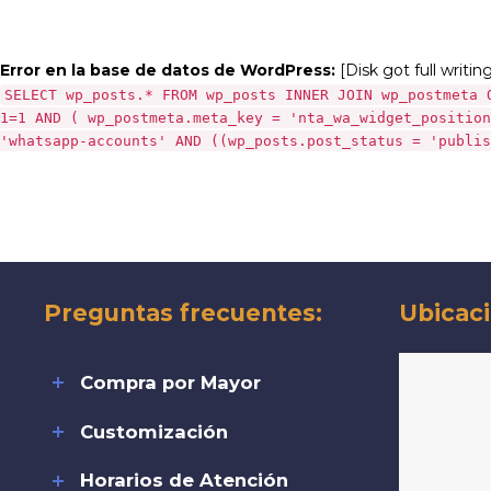
Error en la base de datos de WordPress:
[Disk got full writin
SELECT wp_posts.* FROM wp_posts INNER JOIN wp_postmeta 
1=1 AND ( wp_postmeta.meta_key = 'nta_wa_widget_position
'whatsapp-accounts' AND ((wp_posts.post_status = 'publis
Preguntas frecuentes:
Ubicaci
Compra por Mayor
Customización
Horarios de Atención