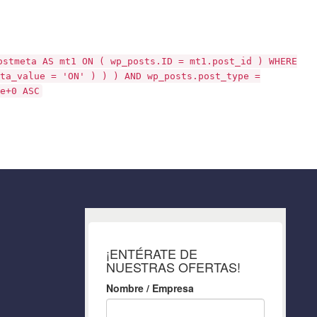
ostmeta AS mt1 ON ( wp_posts.ID = mt1.post_id ) WHERE
ta_value = 'ON' ) ) ) AND wp_posts.post_type =
e+0 ASC