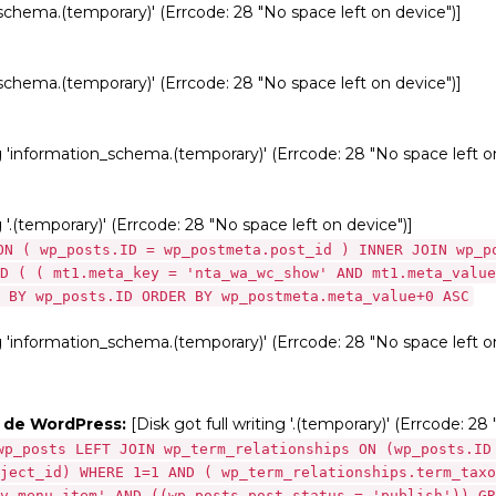
_schema.(temporary)' (Errcode: 28 "No space left on device")]
_schema.(temporary)' (Errcode: 28 "No space left on device")]
ng 'information_schema.(temporary)' (Errcode: 28 "No space left o
g '.(temporary)' (Errcode: 28 "No space left on device")]
ON ( wp_posts.ID = wp_postmeta.post_id ) INNER JOIN wp_p
D ( ( mt1.meta_key = 'nta_wa_wc_show' AND mt1.meta_value
 BY wp_posts.ID ORDER BY wp_postmeta.meta_value+0 ASC
ng 'information_schema.(temporary)' (Errcode: 28 "No space left o
s de WordPress:
[Disk got full writing '.(temporary)' (Errcode: 28
wp_posts LEFT JOIN wp_term_relationships ON (wp_posts.ID
ject_id) WHERE 1=1 AND ( wp_term_relationships.term_taxo
v_menu_item' AND ((wp_posts.post_status = 'publish')) GR