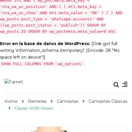
WHERE 1=1 AND ( wp_postmeta.meta_key =
'nta_wa_wc_position' AND ( ( mt1.meta_key =
'nta_wa_wc_show' AND mt1.meta_value = 'ON' ) ) ) AND
wp_posts.post_type = 'whatsapp-accounts' AND
((wp_posts.post_status = 'publish')) GROUP BY
wp_posts.ID ORDER BY wp_postmeta.meta_value+0 ASC
Error en la base de datos de WordPress:
[Disk got full
writing 'information_schema.(temporary)' (Errcode: 28 "No
space left on device")]
SHOW FULL COLUMNS FROM `wp_options`
Home
Remeras
Camisetas
Camisetas Clásicas
Classic UV30 Unisex