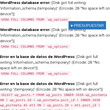
WordPress database error:
[Disk got full writing
'information_schema.(temporary)' (Errcode: 28 "No space left on
device")]
SHOW FULL COLUMNS FROM `wp_options`
►PRESUPUESTAR
WordPress database error:
[Disk got full writing
'information_schema.(temporary)' (Errcode: 28 "No space left on
device")]
SHOW FULL COLUMNS FROM `wp_options`
Error en la base de datos de WordPress:
[Disk got full
writing 'information_schema.(temporary)' (Errcode: 28 "No
space left on device")]
SHOW FULL COLUMNS FROM `wp_options`
Error en la base de datos de WordPress:
[Disk got full
writing '.(temporary)' (Errcode: 28 "No space left on device")]
SELECT wp_posts.* FROM wp_posts INNER JOIN wp_postmeta
ON ( wp_posts.ID = wp_postmeta.post_id ) INNER JOIN
wp_postmeta AS mt1 ON ( wp_posts.ID = mt1.post_id )