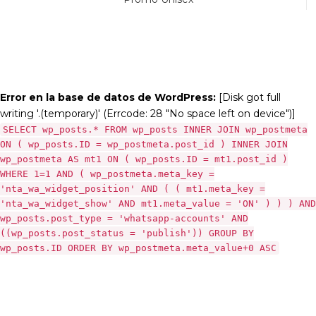
Error en la base de datos de WordPress:
[Disk got full
writing '.(temporary)' (Errcode: 28 "No space left on device")]
SELECT wp_posts.* FROM wp_posts INNER JOIN wp_postmeta
ON ( wp_posts.ID = wp_postmeta.post_id ) INNER JOIN
wp_postmeta AS mt1 ON ( wp_posts.ID = mt1.post_id )
WHERE 1=1 AND ( wp_postmeta.meta_key =
'nta_wa_widget_position' AND ( ( mt1.meta_key =
'nta_wa_widget_show' AND mt1.meta_value = 'ON' ) ) ) AND
wp_posts.post_type = 'whatsapp-accounts' AND
((wp_posts.post_status = 'publish')) GROUP BY
wp_posts.ID ORDER BY wp_postmeta.meta_value+0 ASC