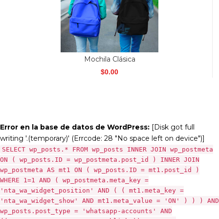
Mochila Clásica
$
0.00
Error en la base de datos de WordPress:
[Disk got full
writing '.(temporary)' (Errcode: 28 "No space left on device")]
SELECT wp_posts.* FROM wp_posts INNER JOIN wp_postmeta
ON ( wp_posts.ID = wp_postmeta.post_id ) INNER JOIN
wp_postmeta AS mt1 ON ( wp_posts.ID = mt1.post_id )
WHERE 1=1 AND ( wp_postmeta.meta_key =
'nta_wa_widget_position' AND ( ( mt1.meta_key =
'nta_wa_widget_show' AND mt1.meta_value = 'ON' ) ) ) AND
wp_posts.post_type = 'whatsapp-accounts' AND