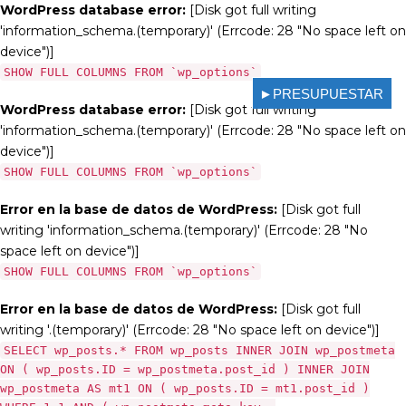
WordPress database error:
[Disk got full writing
'information_schema.(temporary)' (Errcode: 28 "No space left on
device")]
SHOW FULL COLUMNS FROM `wp_options`
►PRESUPUESTAR
WordPress database error:
[Disk got full writing
'information_schema.(temporary)' (Errcode: 28 "No space left on
device")]
SHOW FULL COLUMNS FROM `wp_options`
Error en la base de datos de WordPress:
[Disk got full
writing 'information_schema.(temporary)' (Errcode: 28 "No
space left on device")]
SHOW FULL COLUMNS FROM `wp_options`
Error en la base de datos de WordPress:
[Disk got full
writing '.(temporary)' (Errcode: 28 "No space left on device")]
SELECT wp_posts.* FROM wp_posts INNER JOIN wp_postmeta
ON ( wp_posts.ID = wp_postmeta.post_id ) INNER JOIN
wp_postmeta AS mt1 ON ( wp_posts.ID = mt1.post_id )