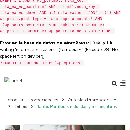
WHERE 1=1 AND ( wp_postmeta.meta_key =
'nta_wa_wc_position' AND ( ( mt1.meta_key =
'nta_wa_wc_show' AND mt1.meta_value = 'ON' ) ) ) AND
wp_posts.post_type = 'whatsapp-accounts' AND
((wp_posts.post_status = 'publish')) GROUP BY
wp_posts.ID ORDER BY wp_postmeta.meta_value+0 ASC
Error en la base de datos de WordPress:
[Disk got full
writing 'information_schema.(temporary)' (Errcode: 28 "No
space left on device")]
SHOW FULL COLUMNS FROM `wp_options`
Home
Promocionales
Artículos Promocionales
Tablas
Tablas Parrilleras redondas y rectangulares