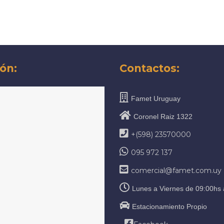
ón:
Contactos:
Famet Uruguay
Coronel Raiz 1322
+(598) 23570000
095 972 137
comercial@famet.com.uy
Lunes a Viernes de 09:00hs 
Estacionamiento Propio