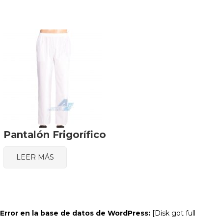
Pantalón Frigorífico
LEER MÁS
Warning
:
Undefined
array
key
"aria-
Error en la base de datos de WordPress:
[Disk got full
describedby_text"