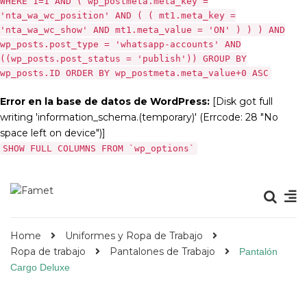
WHERE 1=1 AND ( wp_postmeta.meta_key =
'nta_wa_wc_position' AND ( ( mt1.meta_key =
'nta_wa_wc_show' AND mt1.meta_value = 'ON' ) ) ) AND
wp_posts.post_type = 'whatsapp-accounts' AND
((wp_posts.post_status = 'publish')) GROUP BY
wp_posts.ID ORDER BY wp_postmeta.meta_value+0 ASC
Error en la base de datos de WordPress:
[Disk got full
writing 'information_schema.(temporary)' (Errcode: 28 "No
space left on device")]
SHOW FULL COLUMNS FROM `wp_options`
Home
Uniformes y Ropa de Trabajo
Ropa de trabajo
Pantalones de Trabajo
Pantalón
Cargo Deluxe