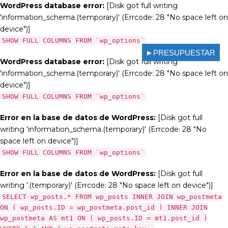
WordPress database error:
[Disk got full writing
'information_schema.(temporary)' (Errcode: 28 "No space left on
device")]
SHOW FULL COLUMNS FROM `wp_options`
►PRESUPUESTAR
WordPress database error:
[Disk got full writing
'information_schema.(temporary)' (Errcode: 28 "No space left on
device")]
SHOW FULL COLUMNS FROM `wp_options`
Error en la base de datos de WordPress:
[Disk got full
writing 'information_schema.(temporary)' (Errcode: 28 "No
space left on device")]
SHOW FULL COLUMNS FROM `wp_options`
Error en la base de datos de WordPress:
[Disk got full
writing '.(temporary)' (Errcode: 28 "No space left on device")]
SELECT wp_posts.* FROM wp_posts INNER JOIN wp_postmeta
ON ( wp_posts.ID = wp_postmeta.post_id ) INNER JOIN
wp_postmeta AS mt1 ON ( wp_posts.ID = mt1.post_id )