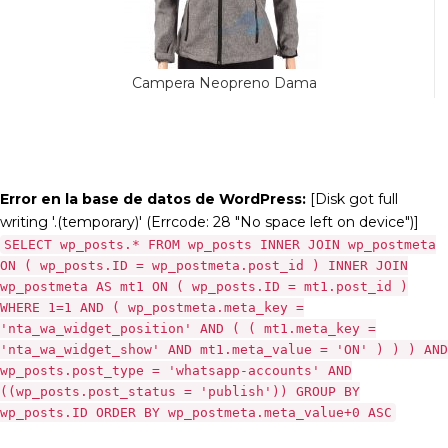
Campera Neopreno Dama
Error en la base de datos de WordPress:
[Disk got full
writing '.(temporary)' (Errcode: 28 "No space left on device")]
SELECT wp_posts.* FROM wp_posts INNER JOIN wp_postmeta
ON ( wp_posts.ID = wp_postmeta.post_id ) INNER JOIN
wp_postmeta AS mt1 ON ( wp_posts.ID = mt1.post_id )
WHERE 1=1 AND ( wp_postmeta.meta_key =
'nta_wa_widget_position' AND ( ( mt1.meta_key =
'nta_wa_widget_show' AND mt1.meta_value = 'ON' ) ) ) AND
wp_posts.post_type = 'whatsapp-accounts' AND
((wp_posts.post_status = 'publish')) GROUP BY
wp_posts.ID ORDER BY wp_postmeta.meta_value+0 ASC