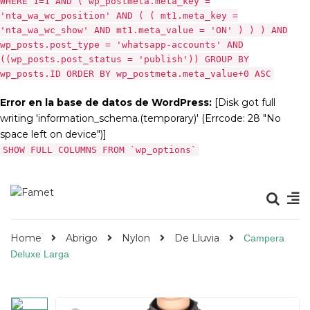
WHERE 1=1 AND ( wp_postmeta.meta_key =
'nta_wa_wc_position' AND ( ( mt1.meta_key =
'nta_wa_wc_show' AND mt1.meta_value = 'ON' ) ) ) AND
wp_posts.post_type = 'whatsapp-accounts' AND
((wp_posts.post_status = 'publish')) GROUP BY
wp_posts.ID ORDER BY wp_postmeta.meta_value+0 ASC
Error en la base de datos de WordPress:
[Disk got full
writing 'information_schema.(temporary)' (Errcode: 28 "No
space left on device")]
SHOW FULL COLUMNS FROM `wp_options`
Home
Abrigo
Nylon
De Lluvia
Campera
Deluxe Larga