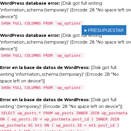
WordPress database error:
[Disk got full writing
'information_schema.(temporary)' (Errcode: 28 "No space left on
device")]
SHOW FULL COLUMNS FROM `wp_options`
►PRESUPUESTAR
WordPress database error:
[Disk got full writing
'information_schema.(temporary)' (Errcode: 28 "No space left on
device")]
SHOW FULL COLUMNS FROM `wp_options`
Error en la base de datos de WordPress:
[Disk got full
writing 'information_schema.(temporary)' (Errcode: 28 "No
space left on device")]
SHOW FULL COLUMNS FROM `wp_options`
Error en la base de datos de WordPress:
[Disk got full
writing '.(temporary)' (Errcode: 28 "No space left on device")]
SELECT wp_posts.* FROM wp_posts INNER JOIN wp_postmeta
ON ( wp_posts.ID = wp_postmeta.post_id ) INNER JOIN
wp_postmeta AS mt1 ON ( wp_posts.ID = mt1.post_id )