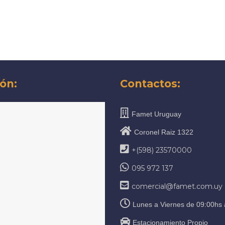
ón:
Contactos:
Famet Uruguay
Coronel Raiz 1322
+(598) 23570000
095 972 137
comercial@famet.com.uy
Lunes a Viernes de 09:00hs 
Estacionamiento Propio