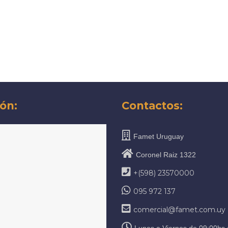
ón:
Contactos:
Famet Uruguay
Coronel Raiz 1322
+(598) 23570000
095 972 137
comercial@famet.com.uy
Lunes a Viernes de 09:00hs 